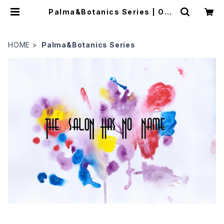
Palma&Botanics Series | ONL
INE STORE amrta / eclat / m
onsieur
HOME
Palma&Botanics Series